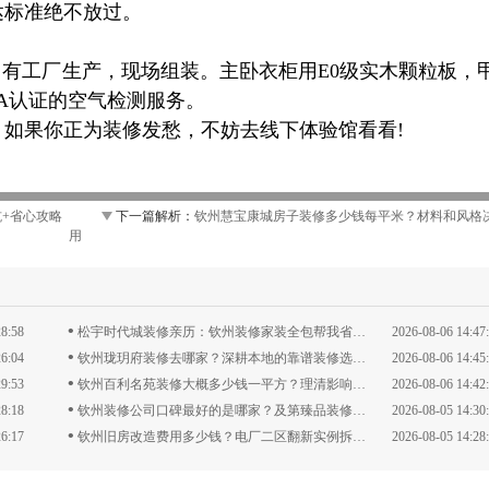
不达标准绝不放过。
自有工厂生产，现场组装。主卧衣柜用E0级实木颗粒板，
CMA认证的空气检测服务。
如果你正为装修发愁，不妨去线下体验馆看看!
坑+省心攻略
下一篇解析：
钦州慧宝康城房子装修多少钱每平米？材料和风格
用
•
28:58
松宇时代城装修亲历：钦州装修家装全包帮我省下不少烦心事
2026-08-06 14:47
•
26:04
钦州珑玥府装修去哪家？深耕本地的靠谱装修选择分享
2026-08-06 14:45
•
29:53
钦州百利名苑装修大概多少钱一平方？理清影响花费的几个关键点
2026-08-06 14:42
•
28:18
钦州装修公司口碑最好的是哪家？及第臻品装修经验总结
2026-08-05 14:30
•
26:17
钦州旧房改造费用多少钱？电厂二区翻新实例拆解计价逻辑
2026-08-05 14:28