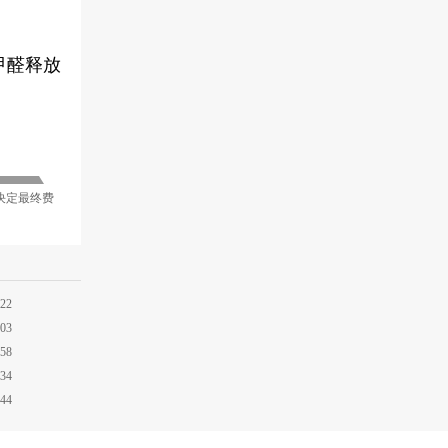
甲醛释放
决定最终费
:22
:03
:58
:34
:44