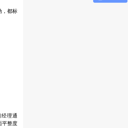
动，都标
目经理通
面平整度