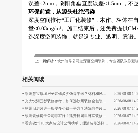
误差≤2mm，阴阳角垂直度误差≤1.5mm，
环保前置，从源头杜绝污染
深度空间推行“工厂化装修”，木作、柜体在
量≤0.03mg/m³。施工结束后，还免费提供
选深度空间装饰，就是选专业、透明、靠谱。
上一篇解析：
钦州装修公司选深度空间装饰，专业团队教你避
相关阅读
•
钦州慧宝康城房子装修多少钱每平米？材料和风格决定最终费用
2026-08-08 14:
•
光大悦湖云邸装修参考，如何选钦州装修全包装修公司
2026-08-08 14:
•
钦州旧房改造一般要多少钱一平方？法院宿舍改造真实参考
2026-08-07 14:
•
钦州装修房子公司哪家好？建开桃园里卧室装修挑选指南
2026-08-07 14:
•
看完钦州 10 大家装设计公司榜单，理清装修选择思路
2026-08-07 14: