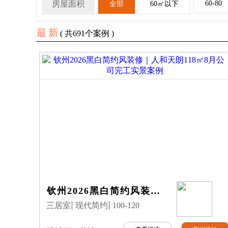
房屋面积
60-80
全部
60㎡以下
最新
( 共
691
个案例 )
钦州2026黑白简约风装修｜人和天朗118㎡8月公司完工实景案例
三居室
现代简约
100-120