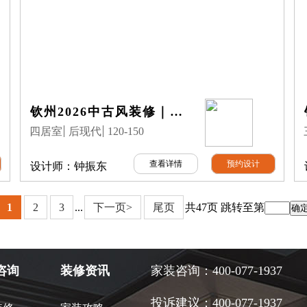
钦州2026中古风装修｜江山美地140㎡7月公司完工实景案例
四居室
后现代
120-150
查看详情
预约设计
设计师：
钟振东
1
2
3
...
下一页>
尾页
共47页
跳转至第
咨询
装修资讯
家装咨询：400-077-1937
投诉建议：400-077-1937