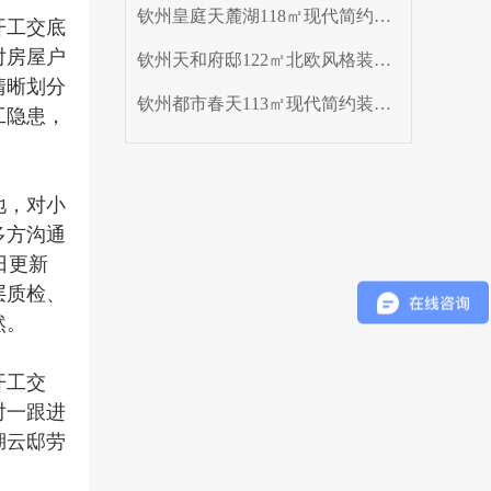
钦州皇庭天麓湖118㎡现代简约装修效果图案例
开工交底
对房屋户
钦州天和府邸122㎡北欧风格装修效果图案例
清晰划分
钦州都市春天113㎡现代简约装修效果图案例
工隐患，
地，对小
多方沟通
日更新
层质检、
然。
开工交
对一跟进
湖云邸劳