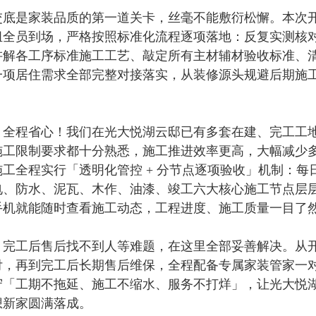
交底是家装品质的第一道关卡，丝毫不能敷衍松懈。本次
组全员到场，严格按照标准化流程逐项落地：反复实测核
讲解各工序标准施工工艺、敲定所有主材辅材验收标准、
一项居住需求全部完整对接落实，从装修源头规避后期施
、全程省心！我们在光大悦湖云邸已有多套在建、完工工
施工限制要求都十分熟悉，施工推进效率更高，大幅减少
工全程实行「透明化管控 + 分节点逐项验收」机制：每
电、防水、泥瓦、木作、油漆、竣工六大核心施工节点层
手机就能随时查看施工动态，工程进度、施工质量一目了
、完工后售后找不到人等难题，在这里全部妥善解决。从
付，再到完工后长期售后维保，全程配备专属家装管家一
守「工期不拖延、施工不缩水、服务不打烊」，让光大悦
想新家圆满落成。