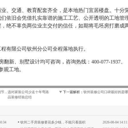
商业、交通、教育配套齐全，是本地热门宜居楼盘。十分
我们依旧会凭借扎实靠谱的施工工艺、公开透明的工地管
程，绝不辜负两位业主交付的信任，如期将毛坯房打磨成
工程有限公司钦州分公司全程落地执行。
新、别墅设计均可咨询，咨询热线：400-077-1937、
约参观工地。
细节，选对家装公司少走十年弯路
下一篇解析：
钦州装修公司口碑最好的是哪
品装修经验总结
•
30:34
钦州二手房装修要花多少钱，不能只看面积
2026-08-04 14:11