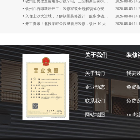
•
钦州旧房改造费用多少钱？电厂二区翻新实例拆解计价逻辑
2026-08-05 14:
•
钦州白石印新居开工：装修家装全包解锁省心安家路
2026-08-05 14:
•
入住上沙大运城，了解钦州装修设计一般多少钱一平方再动工
2026-08-04 14:
•
开工喜讯！北投湖畔公园里新房装修，钦州 10 大家装公司匠心落地
2026-08-04 14:
关于我们
装修
关于我们
我要
企业动态
免费
联系我们
免费
网站地图
xml