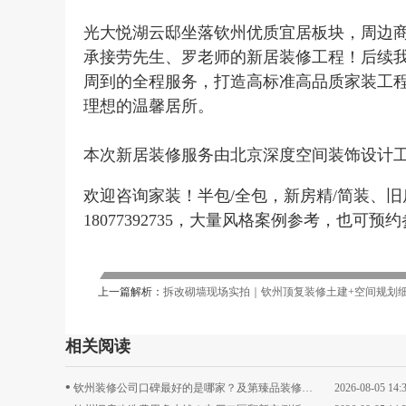
光大悦湖云邸坐落钦州优质宜居板块，周边
承接劳先生、罗老师的新居装修工程！后续
周到的全程服务，打造高标准高品质家装工
理想的温馨居所。
本次新居装修服务由北京深度空间装饰设计
欢迎咨询家装！半包/全包，新房精/简装、旧房翻
18077392735，大量风格案例参考，也可预
上一篇解析：
拆改砌墙现场实拍｜钦州顶复装修土建+空间规划
相关阅读
•
钦州装修公司口碑最好的是哪家？及第臻品装修经验总结
2026-08-05 14: