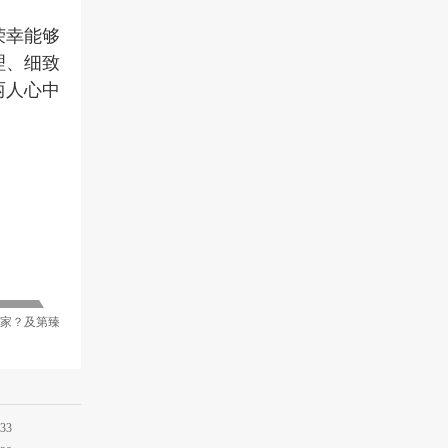
荣幸能够
理、细致
两人心中
家？及第臻
:33