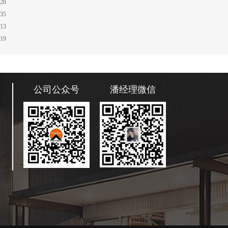
:28
:35
:13
:19
公司公众号
潘经理微信