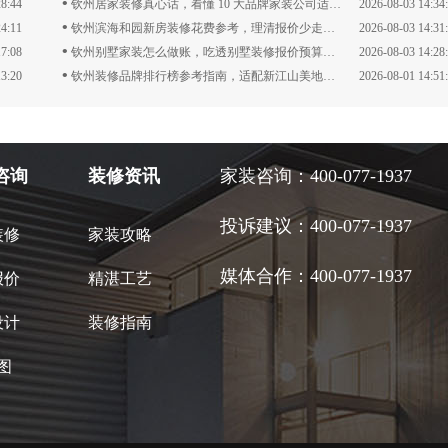
•
28:44
钦州居家装修真心话，看懂 10 大品牌家装公司适配自家户型
2026-08-03 14:34
•
24:11
钦州滨海和园新房装修花费参考，理清报价少走弯路
2026-08-03 14:31
•
17:08
钦州别墅家装怎么做账，吃透别墅装修报价预算表省心装修
2026-08-03 14:28
•
13:20
钦州装修品牌排行榜参考指南，适配新江山美地全户型装修思路
2026-08-01 14:51
咨询
装修资讯
家装咨询：400-077-1937
投诉建议：400-077-1937
装修
家装攻略
媒体合作：400-077-1937
报价
精湛工艺
设计
装修指南
地图