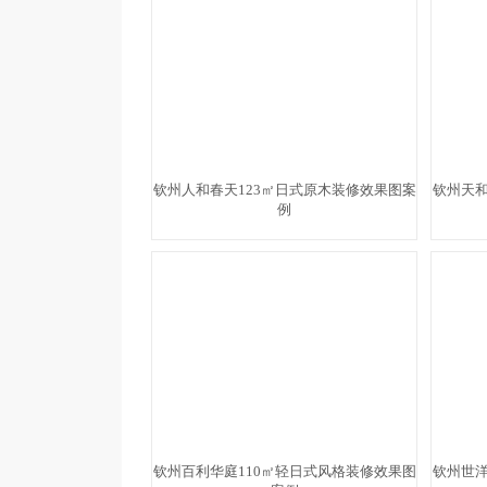
钦州人和春天123㎡日式原木装修效果图案
钦州天和
例
钦州百利华庭110㎡轻日式风格装修效果图
钦州世洋