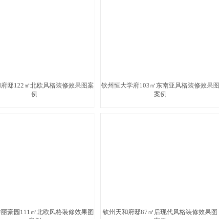
府邸122㎡北欧风格装修效果图案
钦州恒大学府103㎡东南亚风格装修效果
例
案例
丽豪园111㎡北欧风格装修效果图
钦州天和府邸87㎡后现代风格装修效果图